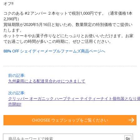
オフ!!
コクのある #2 アンバー ２本セットで税別1,000円です。（通常価格1本
2,390円）
賞味期限が2020年5月16日と短いため、数量限定の特別価格でご提供い
たします。
ホットケーキやお菓子作りなどにたっぷりとお使いいただけます。お家
でお過ごしの時間が多いこの時期に、ぜひご活用ください。
88% OFF シェイディーメープルファームズ商品ページへ
前の記事:
九州豪雨による配達見合わせにつきまして
次の記事:
クリッパー オーガニック ハーブティー ナイティーナイト個包装となり
売開始!
CHOOSEE ウェブショップをご覧ください