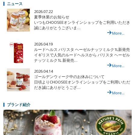
ニュース
2026.07.22
夏季休業のお知らせ
いつもCHOOSEEオンラインショップをご利用いただき
誠にありがとうございま…
More...
2026.04.19
ルードヘルス バリスタ ヘーゼルナッツミルク1L新発売
イギリスで人気のルードヘルスから バリスタ ヘーゼル
ナッツミルク1L 新発売…
More...
2026.04.14
ゴールデンウィーク中のお休みについて
日頃よりCHOOSEEオンラインショップをご利用いただ
だき誠にありがとうござ…
More...
ブランド紹介