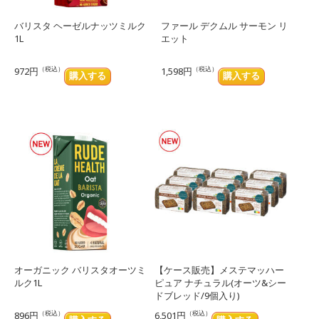
バリスタ ヘーゼルナッツミルク
ファール デクムル サーモン リ
1L
エット
（税込）
（税込）
972円
1,598円
オーガニック バリスタオーツミ
【ケース販売】メステマッハー
ルク1L
ピュア ナチュラル(オーツ&シー
ドブレッド/9個入り)
（税込）
（税込）
896円
6,501円