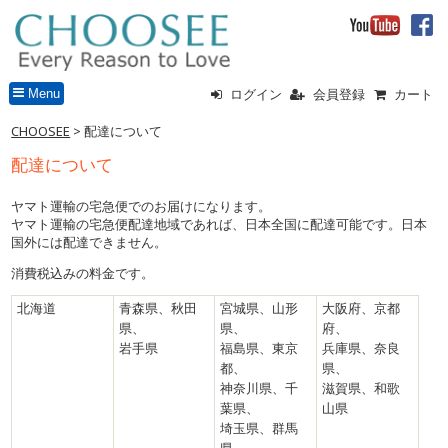
Menu
ログイン
会員登録
カート
CHOOSEE
> 配達について
配達について
ヤマト運輸の宅急便でのお届けになります。
ヤマト運輸の宅急便配達地域であれば、日本全国に配達可能です。日本
国外には配達できません。
消費税込みの料金です。
北海道
青森県、秋田
宮城県、山形
大阪府、京都
県、
県、
府、
岩手県
福島県、東京
兵庫県、奈良
都、
県、
神奈川県、千
滋賀県、和歌
葉県、
山県
埼玉県、群馬