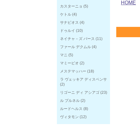
HOME
カスターニョ
(5)
ケトル
(4)
サナビオス
(4)
ドゥルイ
(10)
ネイチャ－ズ パース
(11)
ファール デクムル
(4)
マニ
(5)
マミービオ
(2)
メステマッハー
(18)
ラ ヴェッキア ディスペンサ
(2)
リゴーニ ディ アシアゴ
(23)
ル プルネル
(2)
ルードヘルス
(8)
ヴィタモン
(12)