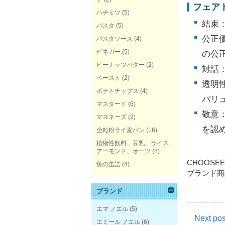
フェア
ハチミツ
(5)
結束
パスタ
(5)
公正
パスタソース
(4)
ビネガー
(5)
の公
ピーナッツバター
(2)
対話
ペースト
(2)
透明
ポテトチップス
(4)
バリ
マスタード
(6)
敬意
マヨネーズ
(2)
を認
全粒粉ライ麦パン
(16)
植物性飲料、豆乳、ライス、
アーモンド、オーツ
(8)
CHOOS
魚の缶詰
(4)
ブランド商
ブランド
エマ ノエル
(5)
Next pos
エミール ノエル
(6)