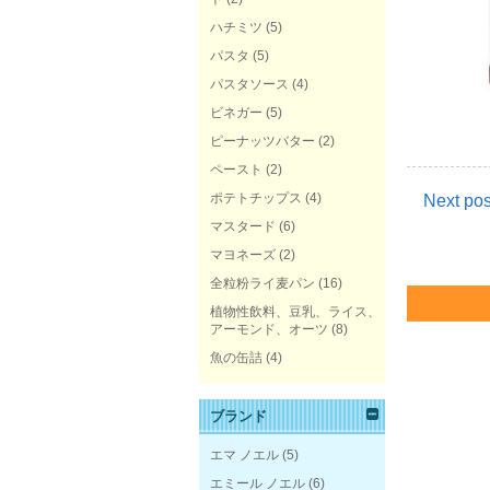
ハチミツ
(5)
パスタ
(5)
パスタソース
(4)
ビネガー
(5)
ピーナッツバター
(2)
ペースト
(2)
ポテトチップス
(4)
Next pos
マスタード
(6)
マヨネーズ
(2)
全粒粉ライ麦パン
(16)
植物性飲料、豆乳、ライス、
アーモンド、オーツ
(8)
魚の缶詰
(4)
ブランド
エマ ノエル
(5)
エミール ノエル
(6)