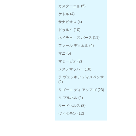
カスターニョ
(5)
ケトル
(4)
サナビオス
(4)
ドゥルイ
(10)
ネイチャ－ズ パース
(11)
ファール デクムル
(4)
マニ
(5)
マミービオ
(2)
メステマッハー
(18)
ラ ヴェッキア ディスペンサ
(2)
リゴーニ ディ アシアゴ
(23)
ル プルネル
(2)
ルードヘルス
(8)
ヴィタモン
(12)