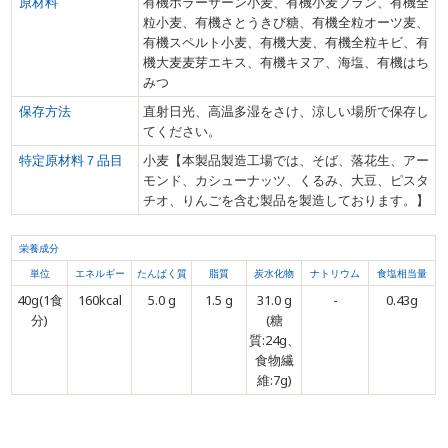
原材料
有機ホラーサーン小麦、有機小麦ブラン、有機全
粒小麦、有機さとうきび糖、有機全粒オーツ麦、
有機スペルト小麦、有機大麦、有機全粒キビ、有
機大麦麦芽エキス、有機キヌア、海塩、有機はち
みつ
保存方法
直射日光、高温多湿をさけ、涼しい場所で保存し
てください。
特定原材料７品目
小麦【本製品製造工場では、そば、落花生、アー
モンド、カシューナッツ、くるみ、大豆、ピスタ
チオ、りんごを含む製品を製造しております。】
栄養成分
単位
エネルギー
たんぱく質
脂質
炭水化物
ナトリウム
食塩相当量
40g(1食
160kcal
5.0 g
1.5 g
31.0 g
-
0.43g
分)
(糖
質:24g、
食物繊
維:7g)