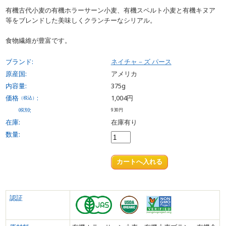
有機古代小麦の有機ホラーサーン小麦、有機スペルト小麦と有機キヌア
等をブレンドした美味しくクランチーなシリアル。
食物繊維が豊富です。
ブランド:
ネイチャ－ズ パース
原産国:
アメリカ
内容量:
375g
価格
:
1,004円
（税込）
:
(税別)
930円
在庫:
在庫有り
数量:
認証