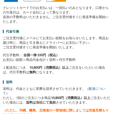
クレジットカードでのお支払いは、一括払いのみとなります。口座から
の引落日は、カード会社によって異なります。
追加の手数料はいただきません。ご注文受付後すぐに発送準備を開始い
たします。
代金引換
ご注文受付後にメールにてお支払い総額をお知らせいたします。商品お
届け時に、商品と引き換えにドライバーにお支払い下さい。
ご注文受付後すぐに発送準備を開始いたします。
代引手数料：
全国一律 330円（税込）
お支払い総額＝商品代金合計＋送料＋代引手数料
１配送先につき、
10,800円（消費税込）以上
ご注文をいただいた場合
は、代引手数料は
無料
になります。
送料
送料は、代金とともに実費を請求させていただきます。（
配達につい
て
）
ただし、1回のご注文につき商品
10,800円（消費税込）以上
ご注文いただ
いた場合には、
送料は当社にて負担
させていただきます。
（ただし、沖縄、離島、
北海道の一部地域に関しましては別途見積もり