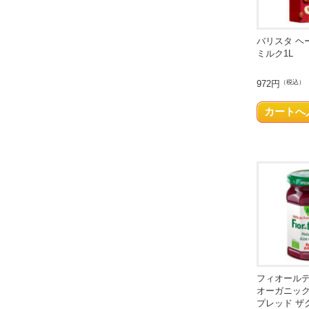
バリスタ ヘ
ミルク1L
972円
（税込）
フィオール
オーガニック
プレッド ザク