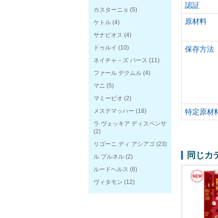
認証
カスターニョ
(5)
原材料
ケトル
(4)
サナビオス
(4)
ドゥルイ
(10)
保存方法
ネイチャ－ズ パース
(11)
ファール デクムル
(4)
マニ
(5)
マミービオ
(2)
メステマッハー
(18)
特定原材
ラ ヴェッキア ディスペンサ
(2)
リゴーニ ディ アシアゴ
(23)
同じカ
ル プルネル
(2)
ルードヘルス
(8)
ヴィタモン
(12)