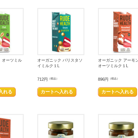
 オーツミル
オーガニック バリスタソ
オーガニック アーモ
イミルク１L
オーツミルク１L
712円
（税込）
896円
（税込）