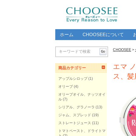
ホーム
CHOOSEEについて
CHOOSEE
>
エマ 
商品カテゴリー
ス、髪
アップルシロップ
(1)
オリーブ
(4)
オリーブオイル、ナッツオイ
ル
(7)
シリアル、グラノーラ
(13)
ジャム、スプレッド
(19)
ストレートジュース
(11)
トマトペースト、ドライトマ
ト
(2)