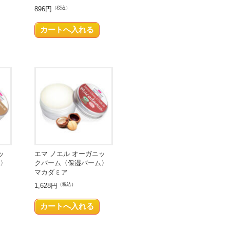
896円
（税込）
ッ
エマ ノエル オーガニッ
〉
クバーム〈保湿バーム〉
マカダミア
1,628円
（税込）