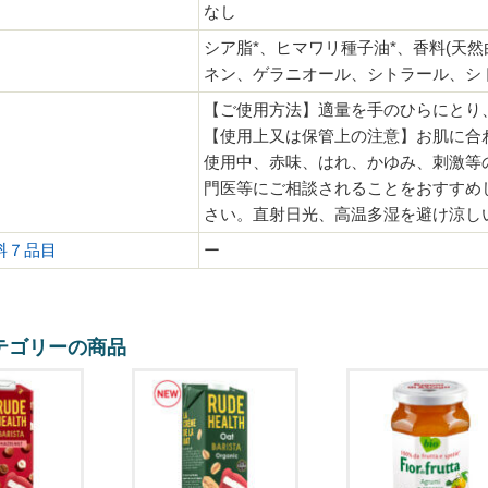
なし
シア脂*、ヒマワリ種子油*、香料(天然
ネン、ゲラニオール、シトラール、シ
【ご使用方法】適量を手のひらにとり
【使用上又は保管上の注意】お肌に合
使用中、赤味、はれ、かゆみ、刺激等
門医等にご相談されることをおすすめ
さい。直射日光、高温多湿を避け涼し
料７品目
ー
テゴリーの商品