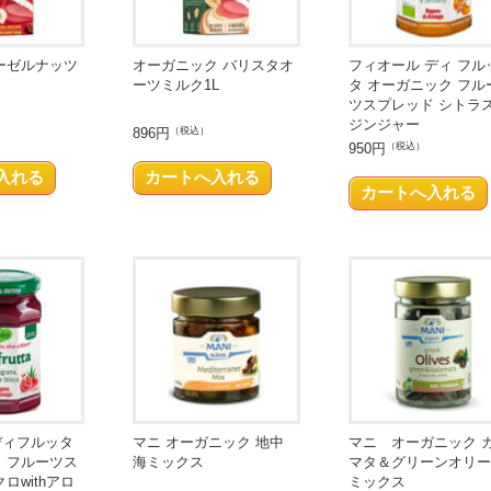
ーゼルナッツ
オーガニック バリスタオ
フィオール ディ フル
ーツミルク1L
タ オーガニック フル
ツスプレッド シトラ
ジンジャー
896円
（税込）
950円
（税込）
ディフルッタ
マニ オーガニック 地中
マニ オーガニック 
 フルーツス
海ミックス
マタ＆グリーンオリー
ロwithアロ
ミックス