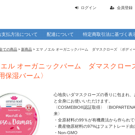
ログイン
会員登録
お支払方法について
配達について
特定商取引法に基づく表
全ての商品
>
新商品
> エマ ノエル オーガニックバーム ダマスクローズ 〈ボデ
ノエル オーガニックバーム ダマスクロー
用保湿バーム〉
心地良いダマスクローズの香りに包まれ、
と全身にお使いいただけます。
〈COSMEBIO®認証取得〉〈BIOPARTE
来〉
・全原材料の99％が有機農法から作られて
・農産物原材料の97%はフェアトレード
・Non-GMO