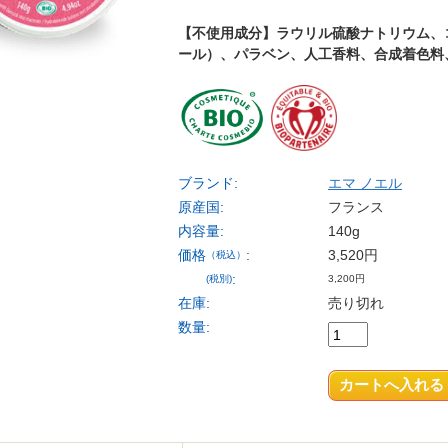
【不使用成分】ラウリル硫酸ナトリウム、コ
ール）、パラベン、人工香料、合成着色料
ブランド:
エマ ノエル
原産国:
フランス
内容量:
140g
価格
:
3,520円
（税込）
:
(税別)
3,200円
在庫:
売り切れ
数量: