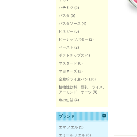
ハチミツ
(5)
パスタ
(5)
パスタソース
(4)
ビネガー
(5)
ピーナッツバター
(2)
ペースト
(2)
ポテトチップス
(4)
マスタード
(6)
マヨネーズ
(2)
全粒粉ライ麦パン
(16)
植物性飲料、豆乳、ライス、
アーモンド、オーツ
(8)
魚の缶詰
(4)
ブランド
エマ ノエル
(5)
エミール ノエル
(6)