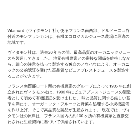
Vitamont（ヴィタモン）社があるフランス南西部、ドルドーニュ谷
付近のモンフランカンは、有機エコロジカルジュース農場に最適の
地域です。
ヴィタモン社は、過去20 年もの間、最高品質のオーガニックジュー
スを製造してきました。 地元有機農家との密接な関係を維持しなが
ら、細心の注意を払って製造する独自のノウハウにより、オーガニ
ックの公的認証を受けた高品質なピュアプレストジュースを製造す
ることができます。
フランス南西部ロート県の有機農家のグループによって1985 年に創
立されたヴィタモン社は、1986 年にピュアプレストジュースの製造
者として初めて有機認証を受けました。 味と品質に関する厳しい基
準を満たす、オーガニック・フルーツと野菜を処理する小規模設備
を作り上げ、そこで高品質な製品が生産されます。 現在では、ヴィ
タモン社の原料は、フランス国内の約100 ヶ所の有機農家と直接交
わされた生産契約に基づいて供給されています。