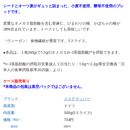
シードとオーツ麦がギュッと詰まった、小麦不使用、酵母不使用のブレ
ッドです。
貴重なオメガ３脂肪酸を含む亜麻仁、ひまわりの種、かぼちゃの種が
28%含まれています。トーストしても美味しいです。
〈ヴィーガン〉 食物繊維が豊富です。5スライス。
●本品は、１枚(60g)で1.5gのオメガ３(n-3系脂肪酸)*を摂取できます。
*n-3系脂肪酸の摂取目安量成人１日当たり：1.6g〜2.2g(厚生労働省「日
本人の食事摂取基準2025版」より）
ケース販売有り
*本商品の包装は真空パックではございません。
ブランド:
メステマッハー
原産国:
ドイツ
内容量:
300g(5スライス)
価格
:
734円
（税込）
:
(税別)
680円