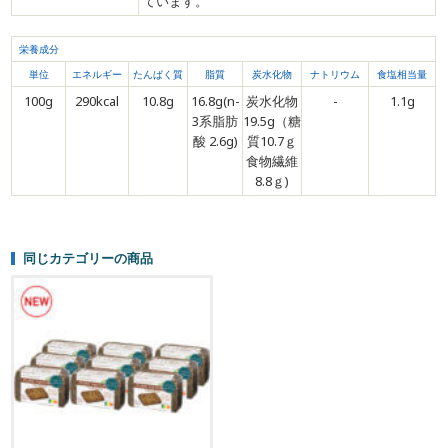
ています。
栄養成分
単位
エネルギー
たんぱく質
脂質
炭水化物
ナトリウム
食塩相当量
100g
290kcal
10.8g
16.8g(n-
炭水化物
-
1.1g
3系脂肪
19.5g（糖
酸 2.6g)
質10.7ｇ
食物繊維
8.8ｇ)
同じカテゴリーの商品