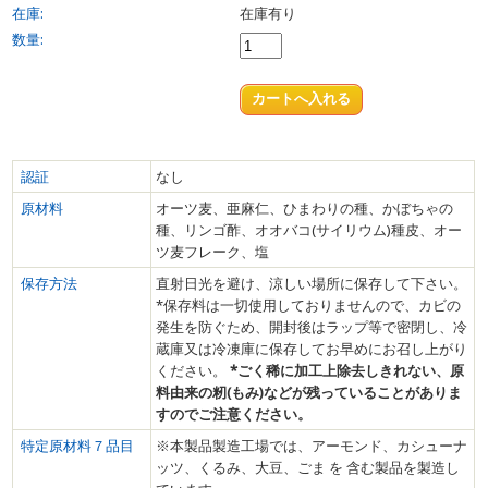
在庫:
在庫有り
数量:
認証
なし
原材料
オーツ麦、亜麻仁、ひまわりの種、かぼちゃの
種、リンゴ酢、オオバコ(サイリウム)種皮、オー
ツ麦フレーク、塩
保存方法
直射日光を避け、涼しい場所に保存して下さい。
*保存料は一切使用しておりませんので、カビの
発生を防ぐため、開封後はラップ等で密閉し、冷
蔵庫又は冷凍庫に保存してお早めにお召し上がり
ください。
*ごく稀に加工上除去しきれない、原
料由来の籾(もみ)などが残っていることがありま
すのでご注意ください。
特定原材料７品目
※本製品製造工場では、アーモンド、カシューナ
ッツ、くるみ、大豆、ごま を 含む製品を製造し