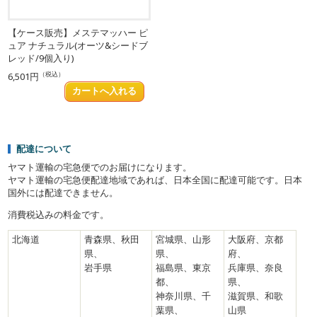
【ケース販売】メステマッハー ピ
ュア ナチュラル(オーツ&シードブ
レッド/9個入り)
（税込）
6,501円
配達について
ヤマト運輸の宅急便でのお届けになります。
ヤマト運輸の宅急便配達地域であれば、日本全国に配達可能です。日本
国外には配達できません。
消費税込みの料金です。
北海道
青森県、秋田
宮城県、山形
大阪府、京都
県、
県、
府、
岩手県
福島県、東京
兵庫県、奈良
都、
県、
神奈川県、千
滋賀県、和歌
葉県、
山県